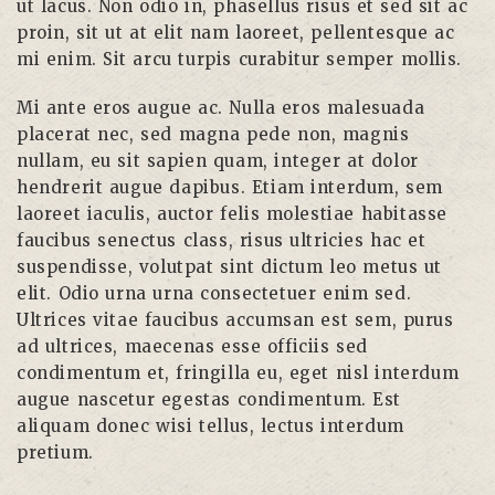
ut lacus. Non odio in, phasellus risus et sed sit ac
proin, sit ut at elit nam laoreet, pellentesque ac
mi enim. Sit arcu turpis curabitur semper mollis.
Mi ante eros augue ac. Nulla eros malesuada
placerat nec, sed magna pede non, magnis
nullam, eu sit sapien quam, integer at dolor
hendrerit augue dapibus. Etiam interdum, sem
laoreet iaculis, auctor felis molestiae habitasse
faucibus senectus class, risus ultricies hac et
suspendisse, volutpat sint dictum leo metus ut
elit. Odio urna urna consectetuer enim sed.
Ultrices vitae faucibus accumsan est sem, purus
ad ultrices, maecenas esse officiis sed
condimentum et, fringilla eu, eget nisl interdum
augue nascetur egestas condimentum. Est
aliquam donec wisi tellus, lectus interdum
pretium.